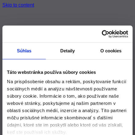
Skip to content
domov.
referencie.
Súhlas
Detaily
O cookies
kontakt.
Táto webstránka používa súbory cookies
×
Na prispôsobenie obsahu a reklám, poskytovanie funkcií
domov.
sociálnych médií a analýzu návštevnosti používame
referencie.
súbory cookie. Informácie o tom, ako používate naše
kontakt.
webové stránky, poskytujeme aj našim partnerom v
oblasti sociálnych médií, inzercie a analýzy. Títo partneri
Author:
matus
môžu príslušné informácie skombinovať s ďalšími
údajmi, ktoré ste im poskytli alebo ktoré od vás získali,
keď ste používali ich služby.